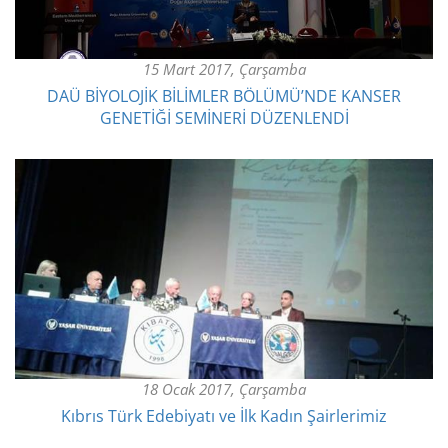
15 Mart 2017, Çarşamba
DAÜ BİYOLOJİK BİLİMLER BÖLÜMÜ’NDE KANSER
GENETİĞİ SEMİNERİ DÜZENLENDİ
18 Ocak 2017, Çarşamba
Kıbrıs Türk Edebiyatı ve İlk Kadın Şairlerimiz