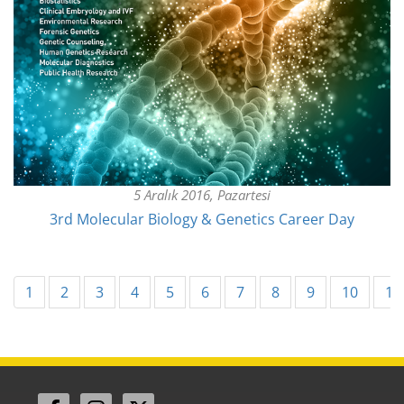
5 Aralık 2016, Pazartesi
3rd Molecular Biology & Genetics Career Day
1
2
3
4
5
6
7
8
9
10
11