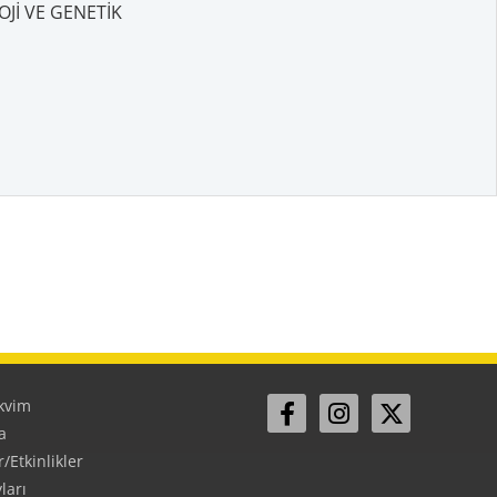
Jİ VE GENETİK
kvim
a
Etkinlikler
ları