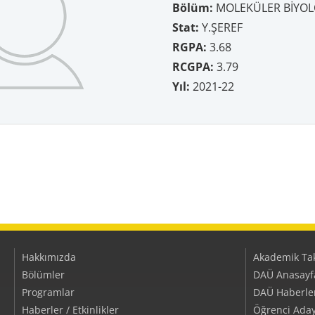
Bölüm:
MOLEKÜLER BİYOLO
Stat:
Y.ŞEREF
RGPA:
3.68
RCGPA:
3.79
Yıl:
2021-22
Hakkımızda
Akademik Ta
Bölümler
DAÜ Anasayf
Programlar
DAÜ Haberler/
Haberler / Etkinlikler
Öğrenci Aday