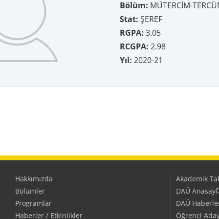
Bölüm:
MÜTERCİM-TERCÜ
Stat:
ŞEREF
RGPA:
3.05
RCGPA:
2.98
Yıl:
2020-21
Hakkımızda
Akademik Ta
Bölümler
DAÜ Anasayf
Programlar
DAÜ Haberler/
Haberler / Etkinlikler
Öğrenci Aday