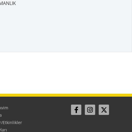
MANLIK
kvim
a
Etkinlikler
ları