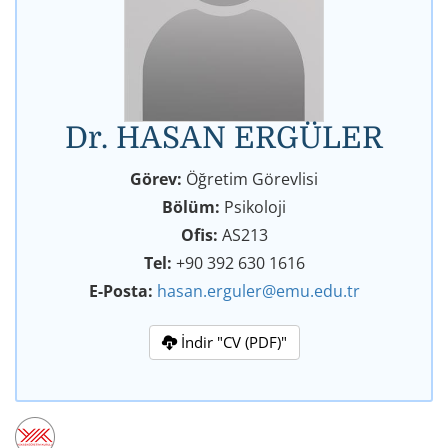
Dr. HASAN ERGÜLER
Görev:
Öğretim Görevlisi
Bölüm:
Psikoloji
Ofis:
AS213
Tel:
+90 392 630 1616
E-Posta:
hasan.erguler@emu.edu.tr
İndir "CV (PDF)"