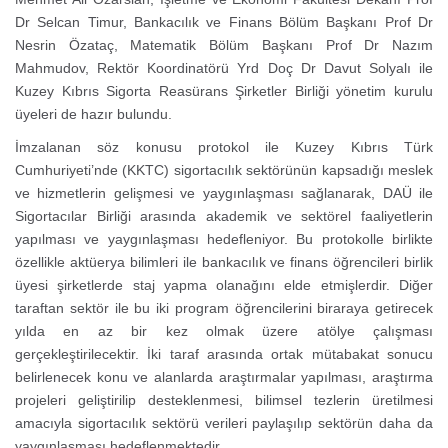
Dr Selcan Timur, Bankacılık ve Finans Bölüm Başkanı Prof Dr
Nesrin Özataç, Matematik Bölüm Başkanı Prof Dr Nazım
Mahmudov
,
Rektör Koordinatörü Yrd Doç Dr Davut Solyalı ile
Kuzey Kıbrıs Sigorta Reasürans Şirketler Birliği yönetim kurulu
üyeleri de hazır bulundu.
İmzalanan söz konusu protokol ile Kuzey Kıbrıs Türk
Cumhuriyeti’nde (KKTC) sigortacılık sektörünün kapsadığı meslek
ve hizmetlerin gelişmesi ve yaygınlaşması sağlanarak, DAÜ ile
Sigortacılar Birliği arasında akademik ve sektörel faaliyetlerin
yapılması ve yaygınlaşması hedefleniyor. Bu protokolle birlikte
özellikle aktüerya bilimleri ile bankacılık ve finans öğrencileri birlik
üyesi şirketlerde staj yapma olanağını elde etmişlerdir. Diğer
taraftan sektör ile bu iki program öğrencilerini biraraya getirecek
yılda en az bir kez olmak üzere atölye çalışması
gerçekleştirilecektir. İki taraf arasında ortak mütabakat sonucu
belirlenecek konu ve alanlarda araştırmalar yapılması, araştırma
projeleri geliştirilip desteklenmesi, bilimsel tezlerin üretilmesi
amacıyla sigortacılık sektörü verileri paylaşılıp sektörün daha da
yaygınlaşması hedeflenmektedir.