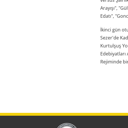
Arayışı", "Gül
Edatı", "Gon
İkinci gün ot
Sezer'de Kadı
Kurtulşuş Yol
Edebiyatları 
Rejiminde bi