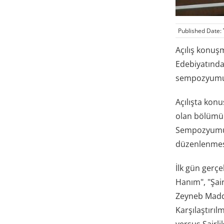
Published Date:
Açılış konuş
Edebiyatında
sempozyumun
Açılışta kon
olan bölümün
Sempozyum
düzenlenmesi
İlk gün gerçe
Hanım", "Şair
Zeyneb Madd
Karşılaştırıl
versus Şairlik