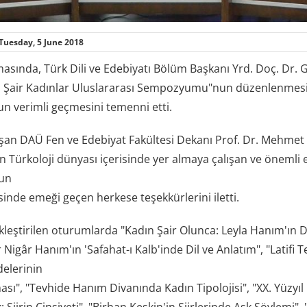
Tuesday, 5 June 2018
masında, Türk Dili ve Edebiyatı Bölüm Başkanı Yrd. Doç. Dr
 Şair Kadınlar Uluslararası Sempozyumu"nun düzenlenmesind
 verimli geçmesini temenni etti.
uşan DAÜ Fen ve Edebiyat Fakültesi Dekanı Prof. Dr. Mehmet A
 Türkoloji dünyası içerisinde yer almaya çalışan ve önemli 
un
nde emeği geçen herkese teşekkürlerini iletti.
kleştirilen oturumlarda "Kadın Şair Olunca: Leyla Hanım'ın Div
 Nigâr Hanım'ın 'Safahat-ı Kalb'inde Dil ve Anlatım", "Latifi 
elerinin
ması", "Tevhide Hanım Divanında Kadın Tipolojisi", "XX. Yüzy
: Şiirin Cinsiyeti", "Birhan Keskin'in Şiirlerinde Aşk Söylemi",