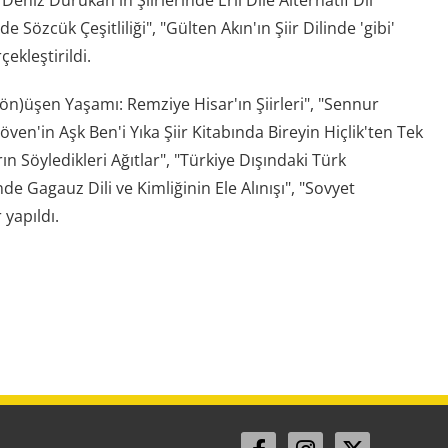
e Sözcük Çeşitliliği", "Gülten Akın'ın Şiir Dilinde 'gibi'
ekleştirildi.
D(ön)üşen Yaşamı: Remziye Hisar'ın Şiirleri", "Sennur
döven'in Aşk Ben'i Yıka Şiir Kitabında Bireyin Hiçlik'ten Tek
 Söyledikleri Ağıtlar", "Türkiye Dışındaki Türk
nde Gagauz Dili ve Kimliğinin Ele Alınışı", "Sovyet
yapıldı.