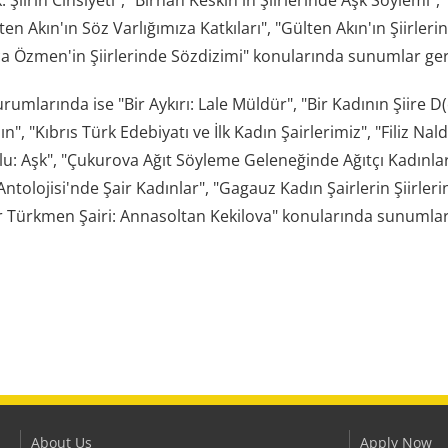
ten Akın'ın Söz Varlığımıza Katkıları", "Gülten Akın'ın Şiirlerind
ca Özmen'in Şiirlerinde Sözdizimi" konularında sunumlar gerç
urumlarında ise "Bir Aykırı: Lale Müldür", "Bir Kadının Şiire 
n", "Kıbrıs Türk Edebiyatı ve İlk Kadın Şairlerimiz", "Filiz Nal
u: Aşk", "Çukurova Ağıt Söyleme Geleneğinde Ağıtçı Kadınların
Antolojisi'nde Şair Kadınlar", "Gagauz Kadın Şairlerin Şiirleri
r Türkmen Şairi: Annasoltan Kekilova" konularında sunumlar 
About Us
Apply Now