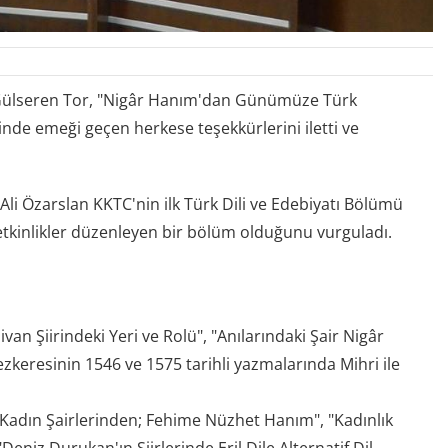
. Gülseren Tor, "Nigâr Hanım'dan Günümüze Türk
e emeği geçen herkese teşekkürlerini iletti ve
li Özarslan KKTC'nin ilk Türk Dili ve Edebiyatı Bölümü
etkinlikler düzenleyen bir bölüm olduğunu vurguladı.
an Şiirindeki Yeri ve Rolü", "Anılarındaki Şair Nigâr
Tezkeresinin 1546 ve 1575 tarihli yazmalarında Mihri ile
ıl Kadın Şairlerinden; Fehime Nüzhet Hanım", "Kadınlık
 "Deniz Durukan'ın Şiirlerinde Eril Dile Alternatif Dil