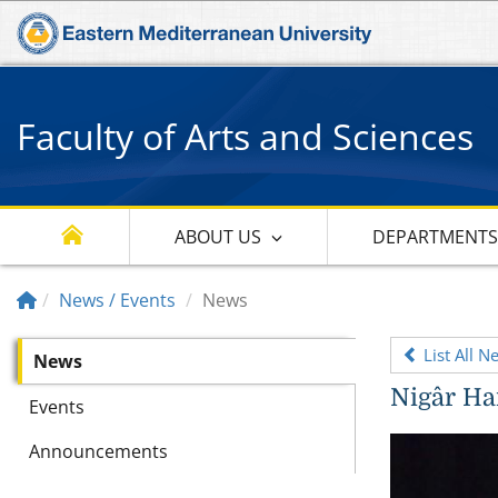
Faculty of Arts and Sciences
ABOUT US
DEPARTMENT
News / Events
News
List All N
News
Nigâr Ha
Events
Announcements