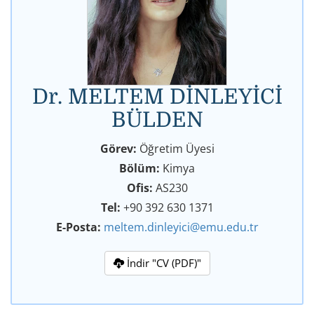
Dr. MELTEM DİNLEYİCİ
BÜLDEN
Görev:
Öğretim Üyesi
Bölüm:
Kimya
Ofis:
AS230
Tel:
+90 392 630 1371
E-Posta:
meltem.dinleyici@emu.edu.tr
İndir "CV (PDF)"