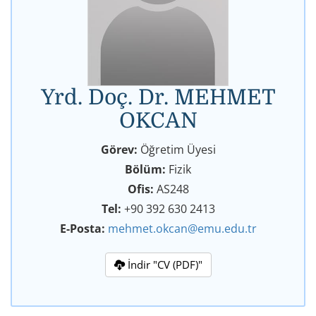
Yrd. Doç. Dr. MEHMET
OKCAN
Görev:
Öğretim Üyesi
Bölüm:
Fizik
Ofis:
AS248
Tel:
+90 392 630 2413
E-Posta:
mehmet.okcan@emu.edu.tr
İndir "CV (PDF)"